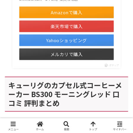
Amazonで購入
楽天市場で購入
Yahooショッピング
メルカリで購入
ポチップ
キューリグのカプセル式コーヒーメ
ーカー BS300 モーニングレッド 口
コミ 評判まとめ
キューリグのカプセル式コーヒーメーカー BS300 モーニ
メニュー
ホーム
検索
トップ
サイドバー