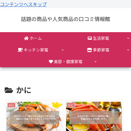
コンテンツへスキップ
話題の商品や人気商品の口コミ情報館
ホーム
生活家電
キッチン家電
季節家電
美容・健康家電
かに
かに
かに