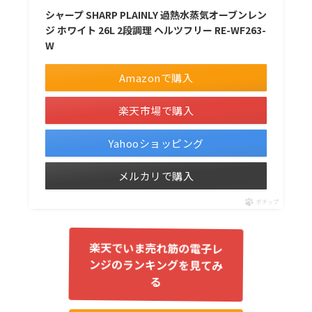
シャープ SHARP PLAINLY 過熱水蒸気オーブンレン
ジ ホワイト 26L 2段調理 ヘルツフリー RE-WF263-
W
Amazonで購入
楽天市場で購入
Yahooショッピング
メルカリで購入
ポチップ
楽天でいま売れ筋の電子レ
ンジのランキングを見てみ
る