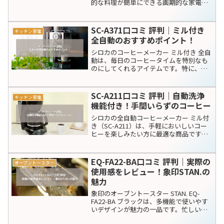
LINE
コピー
関連記事
SB-111口コミ 評判｜シロカのベ
キッチン家電
ストセラー、ホームベーカリー
SB-111の魅力
シロカのホームベーカリーSB-111は、初
心者でも簡単に美味しいパンが作れるこ
とで人気です。このモデルの特徴は、使
いやすさと多機能性にあります。実際の
ユーザーからも高評価を得ており、その
実力は口コミで裏付けられています。こ
EC885J-M口コミ 評判｜デロンギ
キッチン家電
こでは、良い口コミ...
の人気マシンの特徴とリアルなレ
ビュー
デロンギのエスプレッソ・カプチーノメ
ーカー「デディカ アルテ」は、コンパク
トながら本格的なエスプレッソとカプチ
ーノが楽しめるマシンです。スタイリッ
シュなデザインと機能性が両立してお