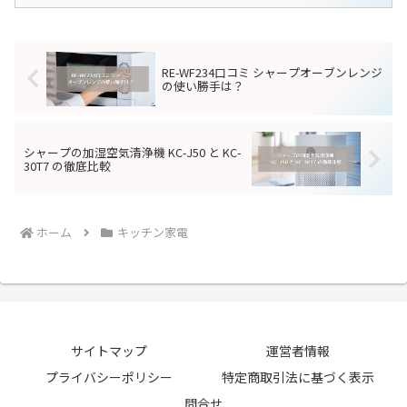
り、自宅で簡単にカフェの味を再現でき
TOA-29SJ口コミ 評判｜ノンフラ
オーブントースター
る点が魅力です。特に、初...
イオーブントースターの真実の
声！
クイジナートのノンフライオーブントー
スター シルバー（TOA-29SJ）は、健康
的な料理が簡単にできる画期的な家電で
す。油を使わずにフライドポテトやチキ
ンをカリカリに仕上げるノンフライ機能
や、多機能オーブンとしての使い勝手の
SC-A371口コミ 評判｜ミル付き
キッチン家電
良さが魅力です。...
全自動のおすすめポイント！
シロカのコーヒーメーカー ミル付き 全自
動は、毎日のコーヒータイムを特別なも
のにしてくれるアイテムです。特に、豆
から挽きたてのコーヒーを手軽に楽しめ
る点が魅力で、忙しい朝でもサッと美味
しい一杯を用意できます。この全自動コ
SC-A211口コミ 評判｜自動洗浄
キッチン家電
ーヒーメーカーは、使...
機能付き！手間いらずのコーヒー
シロカの全自動コーヒーメーカー ミル付
き（SC-A211）は、手軽においしいコー
ヒーを楽しみたい方に最適な商品です。
使い方が簡単で、自動洗浄機能も備わっ
ているため、初心者でも安心して利用で
きます。多くのユーザーから以下のよう
EQ-FA22-BA口コミ 評判｜実際の
オーブントースター
な良い口コミが寄...
使用感をレビュー！象印STAN.の