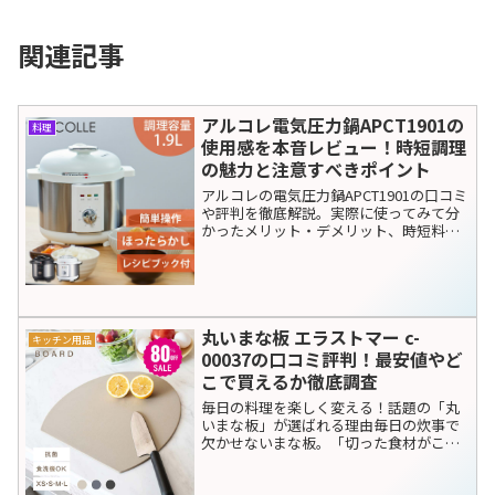
関連記事
アルコレ電気圧力鍋APCT1901の
料理
使用感を本音レビュー！時短調理
の魅力と注意すべきポイント
アルコレの電気圧力鍋APCT1901の口コミ
や評判を徹底解説。実際に使ってみて分
かったメリット・デメリット、時短料理
のコツ、最安値で買う方法まで紹介しま
す。忙しい毎日の救世主になる一台を探
している方は必見です。
丸いまな板 エラストマー c-
キッチン用品
00037の口コミ評判！最安値やど
こで買えるか徹底調査
毎日の料理を楽しく変える！話題の「丸
いまな板」が選ばれる理由毎日の炊事で
欠かせないまな板。「切った食材がこぼ
れ落ちる」「狭いキッチンで場所を取
る」「重くて洗うのが億劫」といった悩