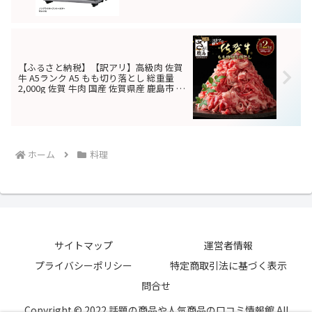
【ふるさと納税】【訳アリ】高級肉 佐賀
牛 A5ランク A5 もも切り落とし 総重量
2,000g 佐賀 牛肉 国産 佐賀県産 鹿島市 大
容量 オススメ イチオシ 人気 送料無料 H-
30（H-30）の口コミ評判！最安値やどこ
で買えるか徹底調査
ホーム
料理
サイトマップ
運営者情報
プライバシーポリシー
特定商取引法に基づく表示
問合せ
Copyright © 2022 話題の商品や人気商品の口コミ情報館 All