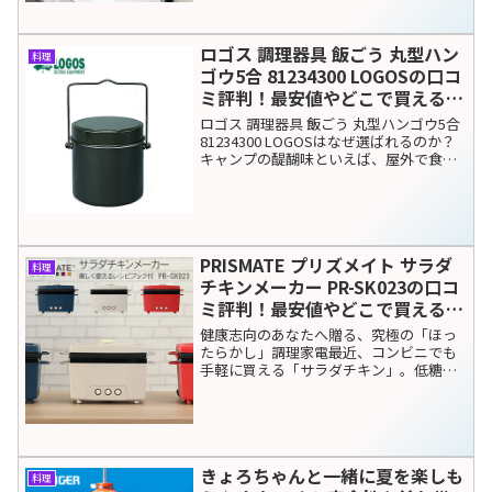
みを感じたことはありませんか？そんな
キッチンのストレスを劇的に...
ロゴス 調理器具 飯ごう 丸型ハン
料理
ゴウ5合 81234300 LOGOSの口コ
ミ評判！最安値やどこで買えるか
徹底調査
ロゴス 調理器具 飯ごう 丸型ハンゴウ5合
81234300 LOGOSはなぜ選ばれるのか？
キャンプの醍醐味といえば、屋外で食べ
る炊きたてのご飯です。最近ではメステ
ィンや炊飯器を持ち込むスタイルも増え
ていますが、やはり「これぞキャンプ」
とい...
PRISMATE プリズメイト サラダ
料理
チキンメーカー PR-SK023の口コ
ミ評判！最安値やどこで買えるか
徹底調査
健康志向のあなたへ贈る、究極の「ほっ
たらかし」調理家電最近、コンビニでも
手軽に買える「サラダチキン」。低糖
質・高タンパクな食材として、ダイエッ
ト中の方や筋トレに励む方、さらには健
康的な食生活を意識する幅広い世代に愛
されています。しかし、毎日...
きょろちゃんと一緒に夏を楽しも
料理