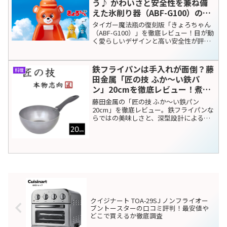
う♪ かわいさと安全性を兼ね備
えた氷削り器（ABF-G100）の口
コミ評判！最安値やどこで買える
タイガー魔法瓶の復刻版「きょろちゃん
か徹底調査
（ABF-G100）」を徹底レビュー！目が動
く愛らしいデザインと高い安全性が評
判。口コミでの評価やデメリット、最安
値で買う方法まで詳しく解説。お子様と
の夏休みの思い出作りに最適な氷削り器
鉄フライパンは手入れが面倒？藤
料理
の魅力を紹介します。
田金属「匠の技 ふか〜い鉄パ
ン」20cmを徹底レビュー！煮込
みや揚げ物もこれ1つで完結
藤田金属の「匠の技 ふか〜い鉄パン
20cm」を徹底レビュー。鉄フライパンな
らではの美味しさと、深型設計による多
機能性を両立。実際の口コミやお手入れ
のコツ、最安値で購入する方法まで、慎
重に選びたい方のための情報を網羅しま
した。
クイジナート TOA-29SJ ノンフライオー
ブントースターの口コミ評判！最安値や
どこで買えるか徹底調査