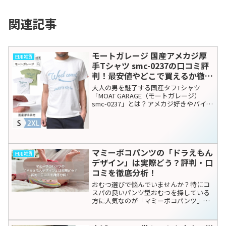
関連記事
モートガレージ 国産アメカジ厚
日用雑貨
手Tシャツ smc-0237の口コミ評
判！最安値やどこで買えるか徹底
調査
大人の男を魅了する国産タフTシャツ
「MOAT GARAGE（モートガレージ）
smc-0237」とは？アメカジ好きやバイカ
ー、そして「本当に長く着られる質の高
い服」を求める30代〜60代の男性から圧
倒的な支持を集めているブランド、MOAT
G...
マミーポコパンツの「ドラえもん
日用雑貨
デザイン」は実際どう？評判・口
コミを徹底分析！
おむつ選びで悩んでいませんか？特にコ
スパの良いパンツ型おむつを探している
方に人気なのが「マミーポコパンツ」。
さらに、子どもが大好きな「ドラえもん
デザイン」で楽しくおむつ替えができる
と話題です。ただ、「本当に漏れにくい