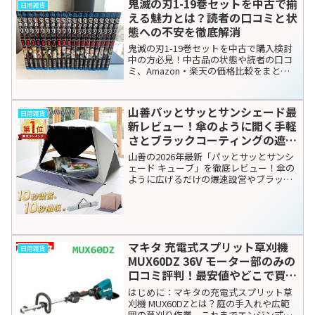
鬼滅の刃1-19巻セットを中古で揃
日用雑貨
の？」「おむつかぶれは大...
える魅力とは？読者の口コミと状
態への不安を徹底解消
鬼滅の刃1-19巻セットを中古で購入検討
中の方必見！中古品の状態や読者の口コ
ミ、Amazon・楽天の価格比較をまとめ
ました。全巻揃える前の中間購入として
お得なのか、デメリットも含めてプロの
視点で正直にレビューします。
山善パッとサッとサンシェード最
日用雑貨
新レビュー！傘のように開く手軽
さとブラックコーティングの遮熱
性を徹底検証
山善の2026年最新「パッとサッとサンシ
ェード キューブ」を徹底レビュー！傘の
ように広げるだけの爆速設営やブラック
コーティングによる驚きの遮熱効果、実
際の口コミ、最安値で買う方法まで詳し
く解説。失敗したくないファミリー層必
見です。
マキタ 充電式スプリット草刈機
日用雑貨
MUX60DZ 36V モーター部のみの
口コミ評判！最安値やどこで買え
るか徹底調査
はじめに：マキタの充電式スプリット草
刈機 MUX60DZとは？庭の手入れや広範
囲の草刈り作業。これまでエンジン式を