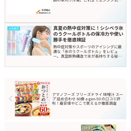
使ってきたけれど、「騒音が気になる」
「メンテナンスが面倒」「混合ガソリン
を作るのが大変」といった悩みを感じて
いませんか？そんな...
真夏の熱中症対策に！シシベラ氷
日用雑貨
のうクールボトルの保冷力や使い
勝手を徹底検証
熱中症対策やスポーツのアイシングに最
適な「氷のうクールボトル」をレビュ
ー。真空断熱構造で氷が長持ちする秘密
や、実際の口コミ・評判を詳しく解説。
冬は保温もできる2WAY仕様の魅力や、最
安値で購入する方法までご紹介します。
アマノフーズ フリーズドライ 味噌汁 スー
プ 詰め合わせ 60食 a-gen-50 の口コミ評
判！最安値やどこで買えるか徹底調査