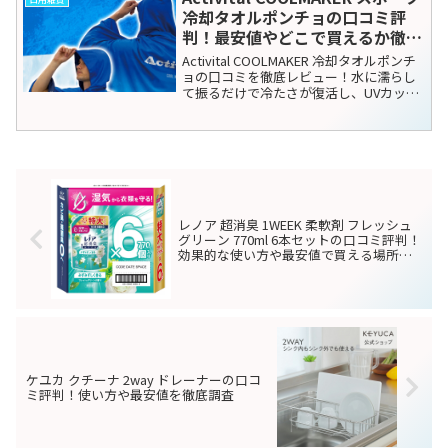
子供の手洗いが驚くほど楽に！ウ
日用雑貨
ォーターガイド(AQUE)の口コミ
評判と失敗しない選び方を徹底解
説
子供の手洗いを劇的に楽にする「AQUEウ
ォーターガイド」を徹底レビュー。累計5
万個突破の人気の秘密や、実際に使って
分かったメリット・デメリット、自宅の
蛇口に合うかのチェックポイントまで詳
しく解説。楽天でお得に買う方法も紹介
します！
DEEBOT X1 OMNI口コミ 評判と
ロボット掃除機
実際の効果は？ユーザーの声を集
めました
ロボット掃除機 DEEBOT X1 OMNIは、最
新のテクノロジーを駆使して家の掃除を
完全に自動化する画期的な製品です。高
性能な吸引力とスマートナビゲーション
を備えており、どんなタイプの床も徹底
的に掃除してくれます。これから、実際
BunBun!Bee 母の日ギフト アジ
日用雑貨
に使用した...
サイ 鉢植え ss-mo-0005r の口コ
ミ評判 最安値やどこで買えるか
徹底調査
母の日に感謝を込めて。BunBun!Beeのア
ジサイが選ばれる理由毎年、母の日が近