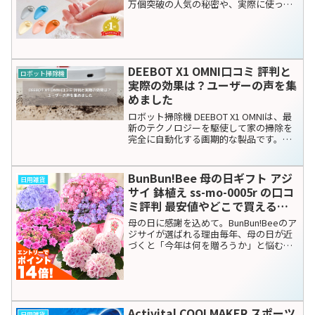
関連記事
サイドボード キャビネット リビ
日用雑貨
ング収納 食器棚 本棚 完成品 幅
81cm 日本製 開き扉 引出し 収納
木目 ナチュラル/ブラウン（IC-
リビングの収納不足を解消！「日本製・
NARUTO-SB81）の口コミ評判！
完成品」サイドボードが選ばれる理由お
部屋の片付けで一番の悩みどころは、
最安値やどこで買えるか徹底調査
「見せる収納」と「隠す収納」のバラン
スではないでしょうか。散らかりがちな
リビングの小物、増え続ける書類や本、
そしてお気に入りの食器。こ...
母の日ギフト2026 BunBun!Bee
日用雑貨
イベントギフトC アジサイ アレ
ンジメント 花束の口コミ評判！
最安値やどこで買えるか徹底調査
母の日の贈り物、もう決まりましたか？
感謝を伝える最高のギフト選び毎年やっ
てくる母の日。感謝の気持ちを伝えたい
けれど、何を贈れば喜んでもらえるの
か、ギリギリまで悩んでしまう方も多い
のではないでしょうか。「ありきたりな
ものは避けたい」「でも失敗...