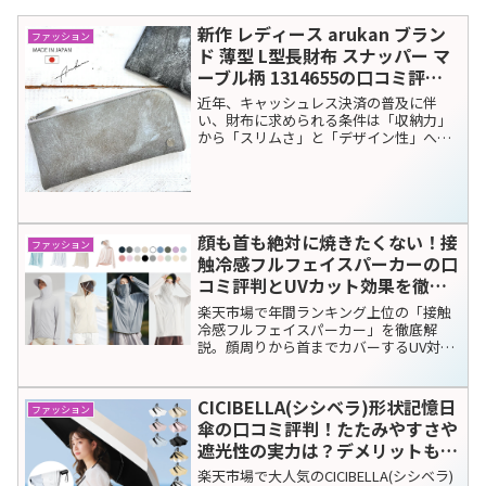
新作 レディース arukan ブラン
ファッション
ド 薄型 L型長財布 スナッパー マ
ーブル柄 1314655の口コミ評
判！最安値やどこで買えるか徹底
近年、キャッシュレス決済の普及に伴
調査
い、財布に求められる条件は「収納力」
から「スリムさ」と「デザイン性」へと
シフトしています。そんな中で、圧倒的
な支持を集めているのが、日本が誇る老
舗バッグメーカー・高屋が手掛けるブラ
ンド「arukan（アルカ...
顔も首も絶対に焼きたくない！接
ファッション
触冷感フルフェイスパーカーの口
コミ評判とUVカット効果を徹底
レビュー
楽天市場で年間ランキング上位の「接触
冷感フルフェイスパーカー」を徹底解
説。顔周りから首までカバーするUV対策
機能や、ひんやり冷たい使用感の口コ
ミ、サイズ選びの注意点をまとめまし
た。最新のクーポン情報は商品ページで
CICIBELLA(シシベラ)形状記憶日
ファッション
チェック！
傘の口コミ評判！たたみやすさや
遮光性の実力は？デメリットも隠
さずレビュー
楽天市場で大人気のCICIBELLA(シシベラ)