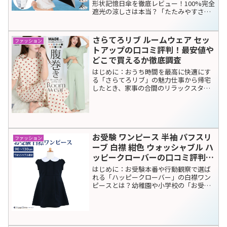
形状記憶日傘を徹底レビュー！100%完全
遮光の涼しさは本当？「たたみやすさ」
の口コミや、気になるデメリット、最安
値で買う方法まで詳しく解説。夏の猛暑
対策に最適な日傘選びの参考にしてくだ
さらてろリブ ルームウェア セッ
ファッション
さい。
トアップの口コミ評判！最安値や
どこで買えるか徹底調査
はじめに：おうち時間を最高に快適にす
る「さらてろリブ」の魅力仕事から帰宅
したとき、家事の合間のリラックスタイ
ム、そして心地よい眠りにつく瞬間。私
たちの日常において「何を身にまとって
過ごすか」は、生活の質を左右する非常
に重要なポイントです。今...
お受験 ワンピース 半袖 パフスリ
ファッション
ーブ 白襟 紺色 ウォッシャブル ハ
ッピークローバーの口コミ評判！
最安値やどこで買えるか徹底調査
はじめに：お受験本番や行動観察で選ば
れる「ハッピークローバー」の白襟ワン
ピースとは？幼稚園や小学校の「お受
験」を控える親御様にとって、お子様の
服装選びは非常に重要なステップです。
お受験の面接、説明会、行動観察、お稽
古など、あらゆる場面におい...