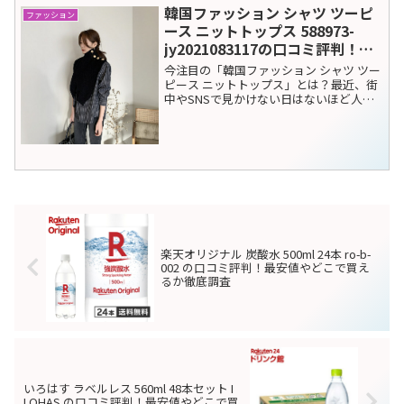
韓国ファッション シャツ ツーピ
ファッション
ース ニットトップス 588973-
jy2021083117の口コミ評判！最
安値やどこで買えるか徹底調査
今注目の「韓国ファッション シャツ ツー
ピース ニットトップス」とは？最近、街
中やSNSで見かけない日はないほど人気
なのが、韓国ファッション特有の「レイ
ヤードスタイル」です。中でも、シャツ
とニットがセットになったツーピースア
イテムは、1着で...
楽天オリジナル 炭酸水 500ml 24本 ro-b-
002 の口コミ評判！最安値やどこで買え
るか徹底調査
いろはす ラベルレス 560ml 48本セット I
LOHAS の口コミ評判！最安値やどこで買