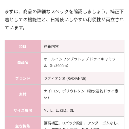
まずは、商品の詳細なスペックを確認しましょう。補正下
着としての機能性と、日常使いしやすい利便性が両立され
ています。
項目
詳細内容
オールインワンブラトップ ドライキャミソー
商品名
ル（bx3900ra）
ブランド
ラディアンヌ (RADIANNE)
ナイロン、ポリウレタン（吸水速乾ドライ素
素材
材）
サイズ展開
M、L、LL (2L)、3L
脇高補正、Uバック設計、アンダーゴムなし、
主な機能