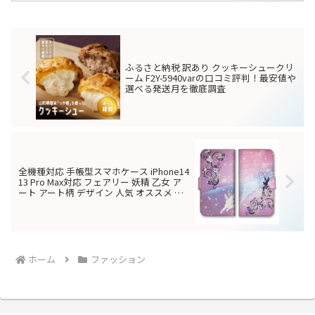
安値やどこで買えるか徹底調査
はじめに：バイカラーでおしゃれを格上
げ！GGS-1043長財布の魅力毎日使う財布
だからこそ、機能性はもちろん、見た目
のデザインにもこだわりたい。そんな男
性から今、絶大な支持を集めているのが
「GROOVER GRAND」の本革切り替え長
財布（...
タオルハンカチ KH8260
ファッション
Kitamura キタムラの口コミ評
判！最安値やどこで買えるか徹底
調査
横浜元町の老舗ブランド「キタムラ」の
タオルハンカチが選ばれる理由大切な人
への贈り物や、自分へのちょっとしたご
褒美として、常に高い人気を誇るのが横
浜元町の老舗バッグブランド
「Kitamura（キタムラ）」の小物です。
中でも、日常使いに最適な「...
夏の蒸れから解放！リネン混ワイ
ファッション
ドパンツの履き心地と「痩せ見
え」の真相を正直レビュー
夏の猛暑を快適に過ごすリネン・亜麻混