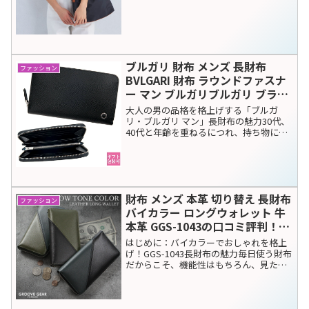
ファッション
シェアする
X
Facebook
はてブ
LINE
コピー
関連記事
CICIBELLA(シシベラ)形状記憶日
ファッション
傘の口コミ評判！たたみやすさや
遮光性の実力は？デメリットも隠
さずレビュー
楽天市場で大人気のCICIBELLA(シシベラ)
形状記憶日傘を徹底レビュー！100%完全
遮光の涼しさは本当？「たたみやすさ」
の口コミや、気になるデメリット、最安
値で買う方法まで詳しく解説。夏の猛暑
対策に最適な日傘選びの参考にしてくだ
UNITED ARROWS green label
ファッション
さい。
relaxing ダブルバックル 2WAY