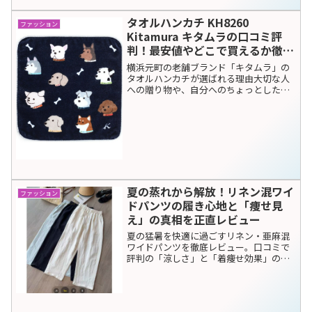
ショルダーバッグ -はっ水- ユナ
イテッドアローズ グリーンレー
UNITED ARROWS green label relaxing ダ
ベルリラクシング（nx0172）の
ブルバックル 2WAYショルダーバッグ -は
っ水-の魅力毎日使うバッグ選びで「おし
口コミ評判！最安値やどこで買え
ゃれさは譲れないけれど、実用性も重視
るか徹底調査
したい」と悩んでいませんか？そんな大
人女子のわがま...
ブルガリ 財布 メンズ 長財布
ファッション
BVLGARI 財布 ラウンドファスナ
ー マン ブルガリブルガリ ブラッ
ク 284230 本革（284230）の口
大人の男の品格を格上げする「ブルガ
コミ評判！最安値やどこで買える
リ・ブルガリ マン」長財布の魅力30代、
40代と年齢を重ねるにつれ、持ち物にも
か徹底調査
それ相応の「品格」が求められるように
なります。特に財布は、ビジネスシーン
やプライベートでの会計時に、その人の
センスやステータスを...
財布 メンズ 本革 切り替え 長財布
ファッション
バイカラー ロングウォレット 牛
本革 GGS-1043の口コミ評判！最