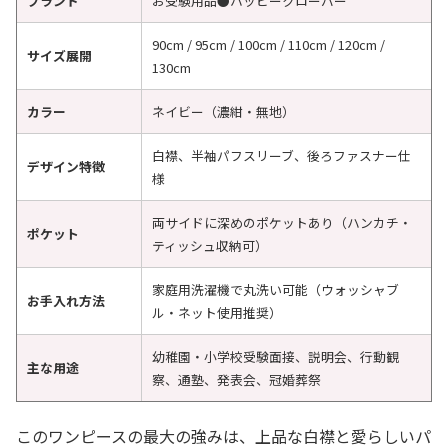
ブランド
お受験用品●ハッピークローバー
90cm / 95cm / 100cm / 110cm / 120cm /
サイズ展開
130cm
カラー
ネイビー（濃紺・無地）
白襟、半袖パフスリーブ、後ろファスナー仕
デザイン特徴
様
両サイドに深めのポケットあり（ハンカチ・
ポケット
ティッシュ収納可）
家庭用洗濯機で丸洗い可能（ウォッシャブ
お手入れ方法
ル・ネット使用推奨）
幼稚園・小学校受験面接、説明会、行動観
主な用途
察、通塾、発表会、冠婚葬祭
このワンピースの最大の強みは、上品な白襟と愛らしいパ