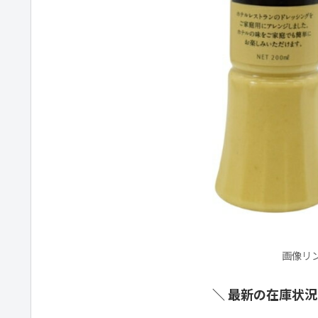
画像リ
＼ 最新の在庫状