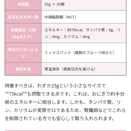
内容量
25g × 30個
主なエネルギー源
中鎖脂肪酸（MCT）
栄養成分（1個
エネルギー：約75kcal、タンパク質：0g、リ
25gあたり）
ン：0mg、カリウム：0mg
味のバリエーショ
ミックスパック（複数のフルーツ味など）
ン
保存方法
常温保存（直射日光を避ける）
特筆すべきは、わずか25gという小さなサイズで
**75kcal**も摂取できる点です。これは、おにぎり約半分
弱のエネルギーに相当します。しかも、タンパク質、リ
ン、カリウムが実質ゼロであるため、腎臓病などでこれら
を制限されている方でも安心して取り入れられます。