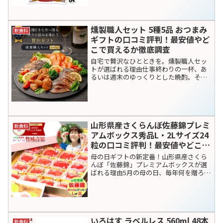
関連記事
UHA味覚糖 ビーガンカカオバー
飲食料
フルーツグラノーラの口コミ評
判！最安値やどこで買えるか徹底
調査
はじめに：体に優しい「罪悪感ゼロ」の
おやつ、UHA味覚糖 ビーガンカカオバー
とは？仕事や家事の合間、ちょっと小腹
が空いた時に「甘いものが食べたい、で
も健康や美容のことも気になる……」と
悩んだことはありませんか？そんな現代
「げそ燻製」200gメガ盛りは本
飲食料
人の救世主として注目...
当にお得？おつまみ好きが絶賛す
る理由と気になる「訳あり」の正
体を徹底レビュー
楽天で人気の「げそ燻製200g」を徹底レ
ビュー！200gのメガ盛りボリューム感
や、気になる「訳あり」の理由、実際の
口コミをまとめました。ビールやワイン
に合う最強コスパのおつまみを探してい
る方は必見。最安値で買うコツも紹介し
ます。
令和7年産九州産無洗米 洗わんで
飲食料
よかよ 10kgの口コミ評判！最安