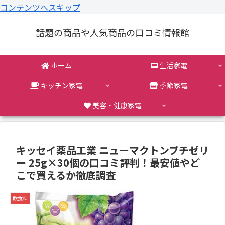
コンテンツへスキップ
話題の商品や人気商品の口コミ情報館
ホーム
生活家電
キッチン家電
季節家電
美容・健康家電
キッセイ薬品工業 ニューマクトンプチゼリ
ー 25g×30個の口コミ評判！最安値やど
こで買えるか徹底調査
飲食料