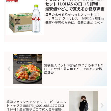
値やどこで買えるか徹底調査
家事の時短と美味しさを両立！「洗わん
でよかよ」が選ばれる理由毎日の炊飯、
忙しい時間帯に「お米を研ぐ」という作
業は意外と負担に感じるものです。特に
寒い季節の水仕事は辛いもの。そんな悩
みを解決し、かつ美味しさにも妥協した
くないという欲張りな願い...
燻製職人セット 5種5品 おつまみ
飲食料
ギフトの口コミ評判！最安値やど
こで買えるか徹底調査
自宅で贅沢なひとときを。燻製職人セッ
トが選ばれる理由仕事終わりの一杯、あ
るいは週末のゆっくりとした晩酌。そん
な時間を格上げしてくれる「本物のつま
み」を探している方は多いはずです。今
回ご紹介するのは、青森県八戸市から届
けられる「燻製職人セット...
山形県産さくらんぼ佐藤錦プレミ
飲食料
アムボックス秀品L・2Lサイズ24
粒の口コミ評判！最安値やどこで
買えるか徹底調査
母の日ギフトの新定番！山形県産さくら
んぼ「佐藤錦」プレミアムボックスが選