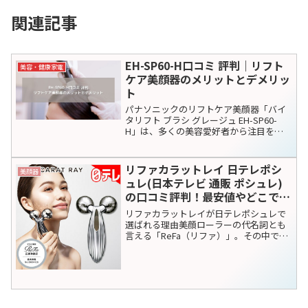
関連記事
EH-SP60-H口コミ 評判｜リフト
美容・健康家電
ケア美顔器のメリットとデメリッ
ト
パナソニックのリフトケア美顔器「バイ
タリフト ブラシ グレージュ EH-SP60-
H」は、多くの美容愛好者から注目を集
めています。この美顔器は、リフトアッ
プ効果とハリを実感できることで人気で
す。しかし、購入を検討している方にと
リファカラットレイ 日テレポシ
美顔器
っては、実際の...
ュレ(日本テレビ 通販 ポシュレ)
の口コミ評判！最安値やどこで買
えるか徹底調査
リファカラットレイが日テレポシュレで
選ばれる理由美顔ローラーの代名詞とも
言える「ReFa（リファ）」。その中でも
高い人気を誇る「リファカラットレイ」
が、日本テレビの公式通販サイト「日テ
レポシュレ」で紹介され、大きな話題を
呼んでいます。自宅に...