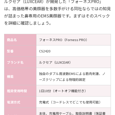
ルクセア（LUXCEAR）が開発した「フォーネスPRO」
は、高価格帯の美顔器を多数手がける同社ならではの知見
が詰まった鼻専用のEMS美顔器です。まずはそのスペック
を詳細に確認しましょう。
商品名
フォーネスPRO（Forness PRO）
型番
CS2420
ブランド名
ルクセア（LUXCEAR）
独自のダブル周波数EMSによる筋肉刺激、ノ
機能
ーズクリップによる物理的固定
推奨使用時間
1日10分（オートオフ機能付き）
電源方式
充電式（コードレスでどこでも使用可能）
本体、充電用ケーブル、取扱説明書（保証書