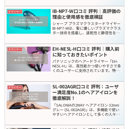
ドライヤー
美容・健康家電
コンパクト
シェアする
X
Facebook
はてブ
LINE
コピー
関連記事
MS-31N口コミ 評判｜自宅でサロ
美容・健康家電
ン並みの頭皮マッサージ！効果と
レビュー
ヤーマンの「頭皮マッサージ myse ミー
ゼ ニードルヘッドスパリフト MS-31N」
は、自宅で簡単にサロン並みの頭皮ケア
ができると話題の商品です。特に、頭皮
の血行促進やストレス解消に効果がある
と言われ、多くのユーザーに支持されて
ReFa STRAIGHT IRON PRO評判
ヘアアイロン
います。こ...