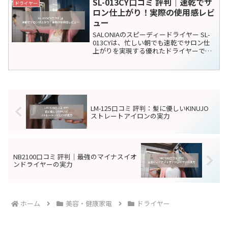
｜実際の口コミと効果を徹底解
析！
ストレートヘアを手軽に作れるストレー
トアイロンですが、「ダメージが気にな
る」「ツヤが出るものが欲しい」「本当
に効果があるの？」と悩む方も多いので
はないでしょうか？そんな中で話題にな
っているのが、美容師も推奨する
IB-NP7-W口コミ 評判｜高評価の
ドライヤー
**「ReFa STRAIGH...
理由と使用感を徹底検証
シャープ プラズマクラスタードライヤー
IB-NP7-Wは、髪に優しいプラズマクラス
ター技術を搭載し、速乾性と静音性を兼
ね備えた高性能ドライヤーです。髪を美
しく保ちつつ、短時間で乾かせるこのド
ライヤーは、多くのユーザーから高い評
EH-NE5L-H口コミ 評判｜購入前
ドライヤー
価を受けてい...
に知っておきたいポイント
パナソニックのヘアードライヤー「EH-
NE5L-H」は、高性能かつ使いやすさで多
くのユーザーに支持されています。特
に、髪を傷めずに速乾できる点が魅力で
す。以下に、実際の使用者からの良い口
コミを紹介し、詳細について解説しま
SL-002AGR口コミ 評判：ユーザ
ドライヤー
す。髪がサラサラにな...
ー満足度No.1のヘアアイロンを
徹底解説！