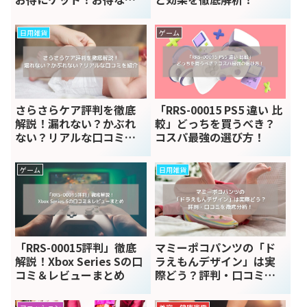
由を解説
日用雑貨
ゲーム
さらさらケア評判を徹底
「RRS-00015 PS5 違い 比
解説！漏れない？かぶれ
較」どっちを買うべき？
ない？リアルな口コミを
コスパ最強の選び方！
紹介
ゲーム
日用雑貨
「RRS-00015評判」徹底
マミーポコパンツの「ド
解説！Xbox Series Sの口
ラえもんデザイン」は実
コミ＆レビューまとめ
際どう？評判・口コミを
徹底分析！