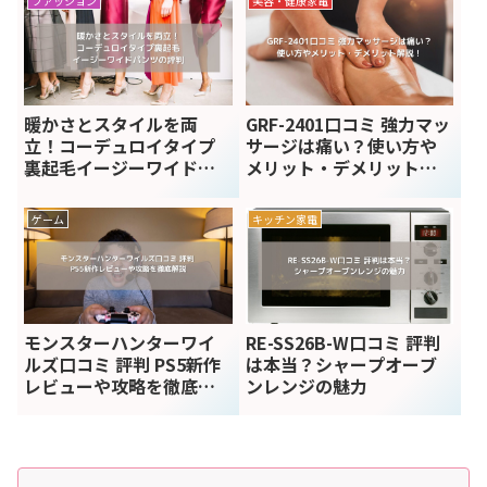
ファッション
美容・健康家電
暖かさとスタイルを両
GRF-2401口コミ 強力マッ
立！コーデュロイタイプ
サージは痛い？使い方や
裏起毛イージーワイドパ
メリット・デメリット解
ンツの評判
説！
ゲーム
キッチン家電
モンスターハンターワイ
RE-SS26B-W口コミ 評判
ルズ口コミ 評判 PS5新作
は本当？シャープオーブ
レビューや攻略を徹底解
ンレンジの魅力
説