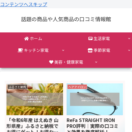
コンテンツへスキップ
話題の商品や人気商品の口コミ情報館
ホーム
生活家電
キッチン家電
季節家電
美容・健康家電
ふるさと納税
ヘアアイロン
「令和6年産 はえぬき 山
ReFa STRAIGHT IRON
形県産」ふるさと納税で
PRO評判｜実際の口コミ
お得にゲット！お得な理
と効果を徹底解析！