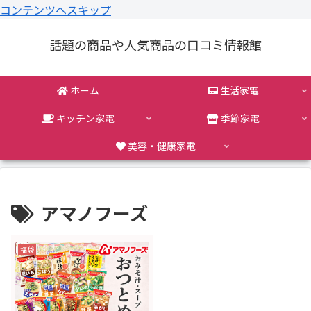
コンテンツへスキップ
話題の商品や人気商品の口コミ情報館
ホーム
生活家電
キッチン家電
季節家電
美容・健康家電
アマノフーズ
福袋