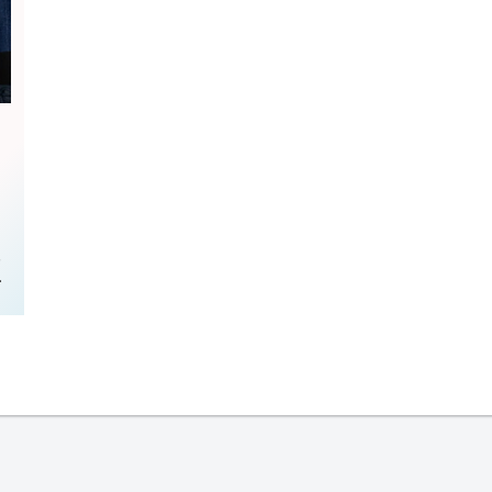
、
り
ン
み